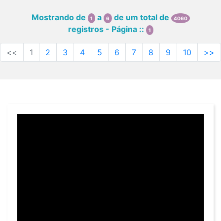
Mostrando de
a
de um total de
1
6
4060
registros - Página ::
1
<<
1
2
3
4
5
6
7
8
9
10
>>