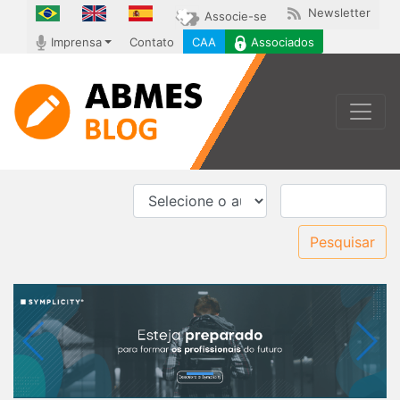
Newsletter
Associe-se
Imprensa
Contato
CAA
Associados
Toggle
Pesquisar
Previous
Next